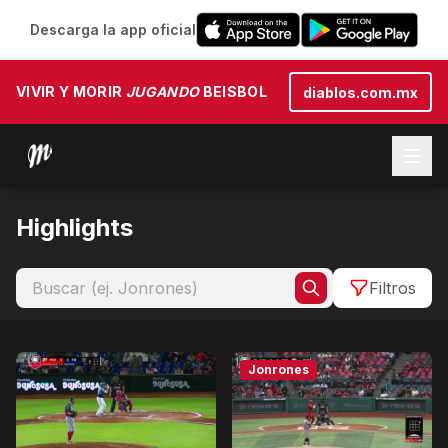
Descarga la app oficial
VIVIR Y MORIR
JUGANDO
BEISBOL
diablos.com.mx
Highlights
Filtros
Jonrones