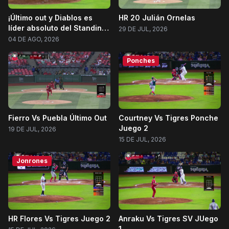
¡Último out y Diablos es
HR 20 Julián Ornelas
líder absoluto del Standing
29 DE JUL, 2026
LMB 2026!
04 DE AGO, 2026
Ponches
Fierro Vs Puebla Último Out
Courtney Vs Tigres Ponche
Juego 2
19 DE JUL, 2026
15 DE JUL, 2026
Jonrones
HR Flores Vs Tigres Juego 2
Anraku Vs Tigres SV JUego
1