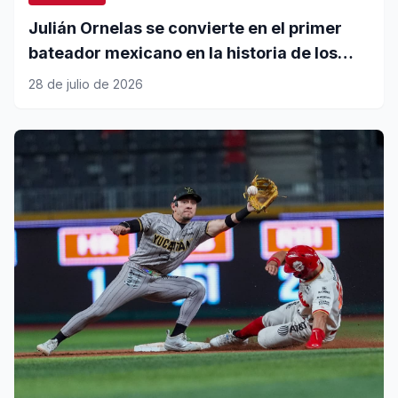
Julián Ornelas se convierte en el primer
bateador mexicano en la historia de los
Diablos Rojos en unirse al club del 20-20
28 de julio de 2026
en jonrones y bases robadas