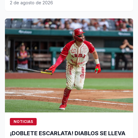
ÚLTIMA SERIE DE PLAYOFFS
2 de agosto de 2026
NOTICIAS
¡DOBLETE ESCARLATA! DIABLOS SE LLEVA