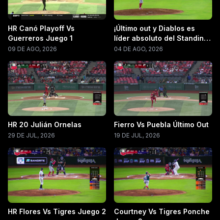
HR Canó Playoff Vs
¡Último out y Diablos es
Guerreros Juego 1
líder absoluto del Standing
LMB 2026!
09 DE AGO, 2026
04 DE AGO, 2026
HR 20 Julián Ornelas
Fierro Vs Puebla Último Out
29 DE JUL, 2026
19 DE JUL, 2026
HR Flores Vs Tigres Juego 2
Courtney Vs Tigres Ponche