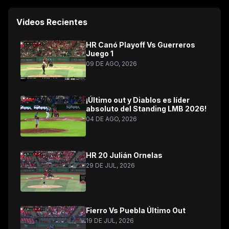
Videos Recientes
HR Canó Playoff Vs Guerreros
Juego 1
09 DE AGO, 2026
¡Último out y Diablos es líder
absoluto del Standing LMB 2026!
04 DE AGO, 2026
HR 20 Julián Ornelas
29 DE JUL, 2026
Fierro Vs Puebla Último Out
19 DE JUL, 2026