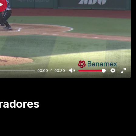
Play
00:00
00:30
radores