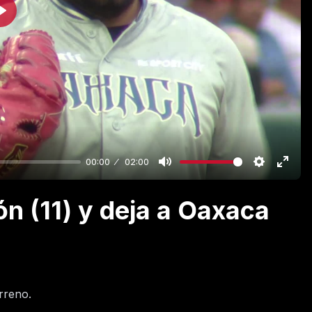
Play
00:00
02:00
ón (11) y deja a Oaxaca
rreno.