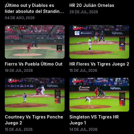
¡Último out y Diablos es
HR 20 Julián Ornelas
líder absoluto del Standing
29 DE JUL, 2026
LMB 2026!
04 DE AGO, 2026
Fierro Vs Puebla Último Out
HR Flores Vs Tigres Juego 2
19 DE JUL, 2026
15 DE JUL, 2026
Courtney Vs Tigres Ponche
Singleton VS Tigres HR
Juego 2
Juego 1
15 DE JUL, 2026
14 DE JUL, 2026