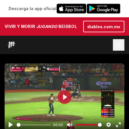
Descarga la app oficial
VIVIR Y MORIR
JUGANDO
BEISBOL
diablos.com.mx
Play
00:00