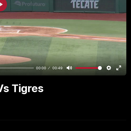
Play
00:00
00:49
s Tigres