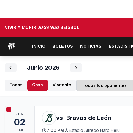
VIVIR Y MORIR
JUGANDO
BEISBOL
INICIO
BOLETOS
NOTICIAS
ESTADÍST
Junio 2026
Todos
Casa
Visitante
JUN
vs. Bravos de León
02
mar
7:00 PM
Estadio Alfredo Harp Helú