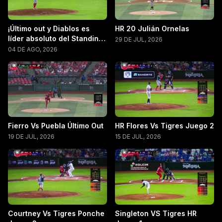
¡Último out y Diablos es
HR 20 Julián Ornelas
líder absoluto del Standing
29 DE JUL, 2026
LMB 2026!
04 DE AGO, 2026
Fierro Vs Puebla Último Out
HR Flores Vs Tigres Juego 2
19 DE JUL, 2026
15 DE JUL, 2026
Courtney Vs Tigres Ponche
Singleton VS Tigres HR