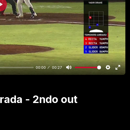
Play
00:00
00:27
rada - 2ndo out