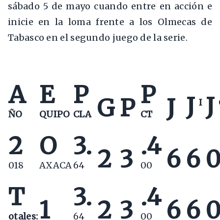
sábado 5 de mayo cuando entre en acción e
inicie en la loma frente a los Olmecas de
Tabasco en el segundo juego de la serie.
A
E
P
P
J
J
G
P
J
I
ÑO
QUIPO
CLA
CT
2
O
3.
.4
2
3
6
6
018
AXACA
64
00
T
3.
.4
1
2
3
6
6
otales:
64
00