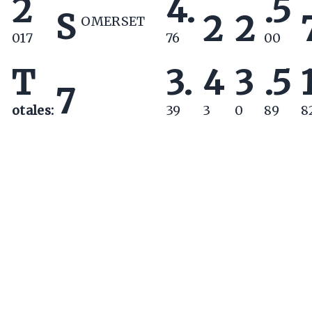
2
4.
.5
S
2
2
OMERSET
017
76
00
T
3.
4
3
.5
7
otales:
39
3
0
89
8