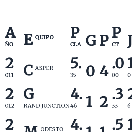
A
P
P
E
G
P
QUIPO
ÑO
CLA
CT
2
5.
.0
C
0
4
ASPER
011
35
00
0
2
G
4.
.3
1
2
012
RAND JUNCTION
46
33
6
2
4.
.5
M
ODESTO